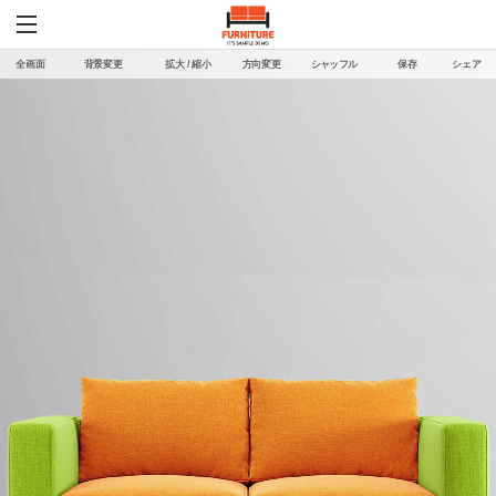
全画面
背景変更
拡大 / 縮小
方向変更
シャッフル
保存
シェア